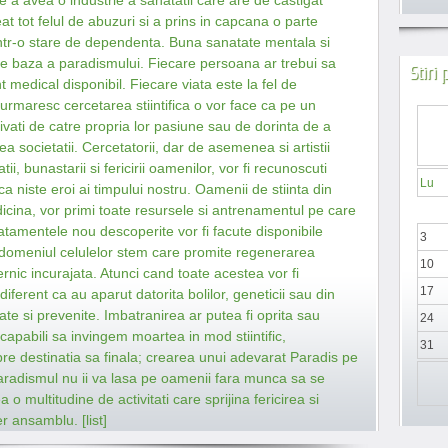
a avea o industrie a sanatatii care are de castigat
t tot felul de abuzuri si a prins in capcana o parte
 intr-o stare de dependenta. Buna sanatate mentala si
de baza a paradismului. Fiecare persoana ar trebui sa
Stiri
 medical disponibil. Fiecare viata este la fel de
e urmaresc cercetarea stiintifica o vor face ca pe un
tivati de catre propria lor pasiune sau de dorinta de a
ea societatii. Cercetatorii, dar de asemenea si artistii
i, bunastarii si fericirii oamenilor, vor fi recunoscuti
Lu
i ca niste eroi ai timpului nostru. Oamenii de stiinta din
dicina, vor primi toate resursele si antrenamentul pe care
atamentele nou descoperite vor fi facute disponibile
3
n domeniul celulelor stem care promite regenerarea
10
ternic incurajata. Atunci cand toate acestea vor fi
17
diferent ca au aparut datorita bolilor, geneticii sau din
ate si prevenite. Imbatranirea ar putea fi oprita sau
24
capabili sa invingem moartea in mod stiintific,
31
e destinatia sa finala; crearea unui adevarat Paradis pe
radismul nu ii va lasa pe oamenii fara munca sa se
 o multitudine de activitati care sprijina fericirea si
er ansamblu. [list]