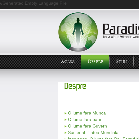
//Generated Empty Language File
Acasa
Despre
Stiri
Despre
O lume fara Munca
O lume fara bani
O lume fara Guvern
Sustenabilitatea Mondiala