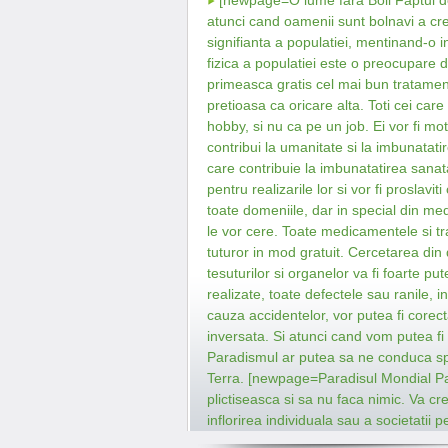
[newpage=O lume fara Boli Faptul de 
atunci cand oamenii sunt bolnavi a crea
signifianta a populatiei, mentinand-o
fizica a populatiei este o preocupare 
primeasca gratis cel mai bun tratament
pretioasa ca oricare alta. Toti cei car
hobby, si nu ca pe un job. Ei vor fi mo
contribui la umanitate si la imbunatatir
care contribuie la imbunatatirea sanatati
pentru realizarile lor si vor fi proslavit
toate domeniile, dar in special din me
le vor cere. Toate medicamentele si tr
tuturor in mod gratuit. Cercetarea di
tesuturilor si organelor va fi foarte pu
realizate, toate defectele sau ranile, in
cauza accidentelor, vor putea fi corect
inversata. Si atunci cand vom putea fi 
Paradismul ar putea sa ne conduca spr
Terra. [newpage=Paradisul Mondial Pa
plictiseasca si sa nu faca nimic. Va crea
inflorirea individuala sau a societatii p