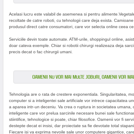
Acelasi lucru este valabil de asemenea si pentru alimente.Vegetale
recoltate de catre roboti, cu tehnologii care deja exista. Camioane 
produsul direct catre consumatori, care vor selecta online ceea ce 
Serviciile devin toate automate. ATM-urile, shoppingul online, asi
doar cateva exemple. Chiar si robotii chirurgi realizeaza deja sarc
precis decat o fac chirurgii umani.
OAMENII NU VOR MAI MULTE JOBURI, OAMENII VOR MAI
Tehnologia are o rata de crestere exponentiala. Singularitatea, m
computer si a inteligentei sale artificiale vor intrece capacitatea u
a aparea intr-un deceniu. Va crea o ruptura in societatea umana,
inteligente care vor prelua sarcinile necesare bunei sale functionari
stiintifice, tehnologice si poate, chiar filosofice. Oamenii vor fi ser
destepte decat ei insisi, dar proiectate sa fie devotate total stapanil
Fiecare isi va exprima nevoile sale unor computere gigantice, ca