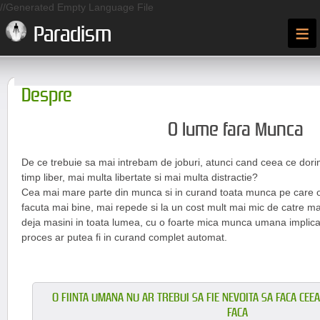
//Generated Empty Language File
≡
Paradism
Despre
O lume fara Munca
De ce trebuie sa mai intrebam de joburi, atunci cand ceea ce dor
timp liber, mai multa libertate si mai multa distractie?
Cea mai mare parte din munca si in curand toata munca pe care o 
facuta mai bine, mai repede si la un cost mult mai mic de catre mas
deja masini in toata lumea, cu o foarte mica munca umana implica
proces ar putea fi in curand complet automat.
O FIINTA UMANA NU AR TREBUI SA FIE NEVOITA SA FACA CEE
FACA