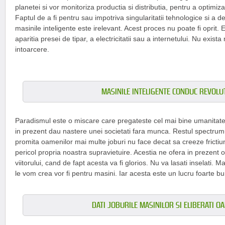
planetei si vor monitoriza productia si distributia, pentru a optimiza
Faptul de a fi pentru sau impotriva singularitatii tehnologice si a d
masinile inteligente este irelevant. Acest proces nu poate fi oprit. 
aparitia presei de tipar, a electricitatii sau a internetului. Nu exista
intoarcere.
MASINILE INTELIGENTE CONDUC REVOLU
Paradismul este o miscare care pregateste cel mai bine umanitate
in prezent dau nastere unei societati fara munca. Restul spectrumu
promita oamenilor mai multe joburi nu face decat sa creeze frictiu
pericol propria noastra supravietuire. Acestia ne ofera in prezent
viitorului, cand de fapt acesta va fi glorios. Nu va lasati inselati. 
le vom crea vor fi pentru masini. Iar acesta este un lucru foarte bu
DATI JOBURILE MASINILOR SI ELIBERATI O