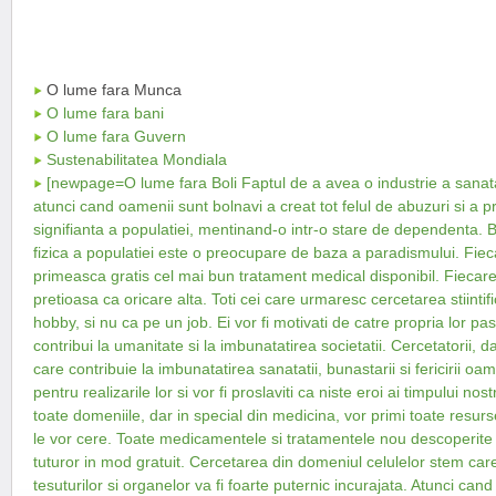
O lume fara Munca
O lume fara bani
O lume fara Guvern
Sustenabilitatea Mondiala
[newpage=O lume fara Boli Faptul de a avea o industrie a sanata
atunci cand oamenii sunt bolnavi a creat tot felul de abuzuri si a p
signifianta a populatiei, mentinand-o intr-o stare de dependenta.
fizica a populatiei este o preocupare de baza a paradismului. Fie
primeasca gratis cel mai bun tratament medical disponibil. Fiecare 
pretioasa ca oricare alta. Toti cei care urmaresc cercetarea stiintif
hobby, si nu ca pe un job. Ei vor fi motivati de catre propria lor p
contribui la umanitate si la imbunatatirea societatii. Cercetatorii, d
care contribuie la imbunatatirea sanatatii, bunastarii si fericirii oam
pentru realizarile lor si vor fi proslaviti ca niste eroi ai timpului no
toate domeniile, dar in special din medicina, vor primi toate resur
le vor cere. Toate medicamentele si tratamentele nou descoperite v
tuturor in mod gratuit. Cercetarea din domeniul celulelor stem ca
tesuturilor si organelor va fi foarte puternic incurajata. Atunci cand