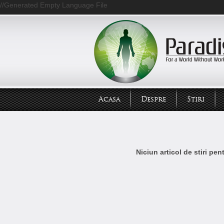
//Generated Empty Language File
Acasa
Despre
Stiri
Niciun articol de stiri pe