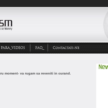
PARA_VIDEOS
FAQ
Contactati-Ne
New
ntru moment- va rugam sa reveniti in curand.