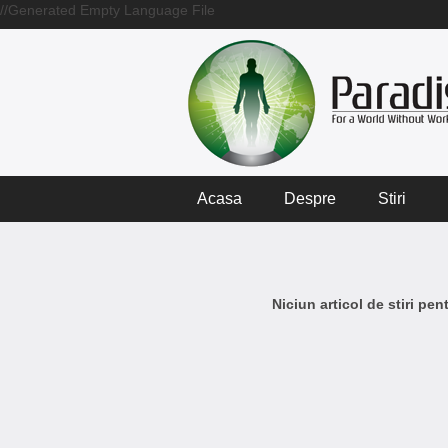
//Generated Empty Language File
Acasa
Despre
Stiri
Niciun articol de stiri pe