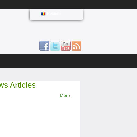
Română
s Articles
More...