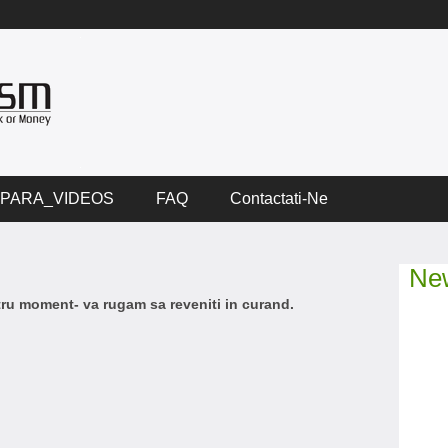
PARA_VIDEOS
FAQ
Contactati-Ne
New
ntru moment- va rugam sa reveniti in curand.