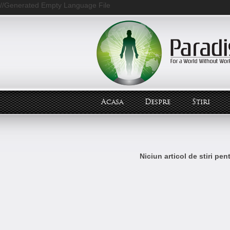
//Generated Empty Language File
Acasa
Despre
Stiri
Niciun articol de stiri pe