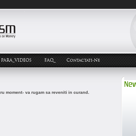
PARA_VIDEOS
FAQ
Contactati-Ne
New
ntru moment- va rugam sa reveniti in curand.