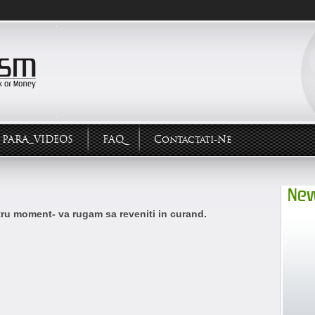
PARA_VIDEOS
FAQ
Contactati-Ne
New
ntru moment- va rugam sa reveniti in curand.