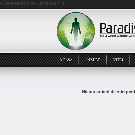
//Generated Empty Language File
Acasa
Despre
Stiri
Niciun articol de stiri pe