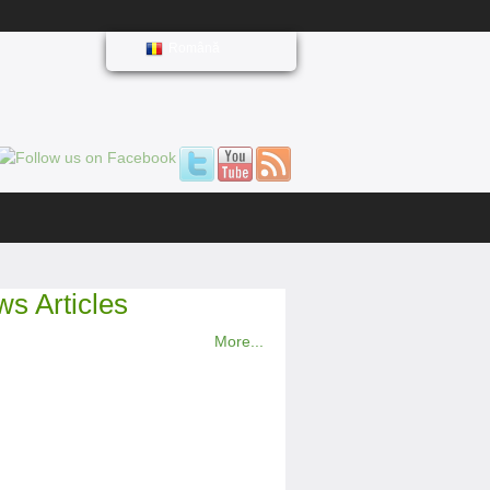
Română
s Articles
More...