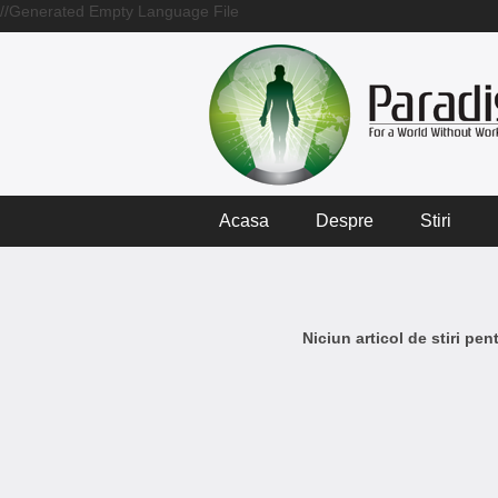
//Generated Empty Language File
Acasa
Despre
Stiri
Niciun articol de stiri pe