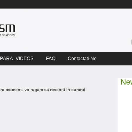
PARA_VIDEOS
FAQ
Contactati-Ne
New
ntru moment- va rugam sa reveniti in curand.