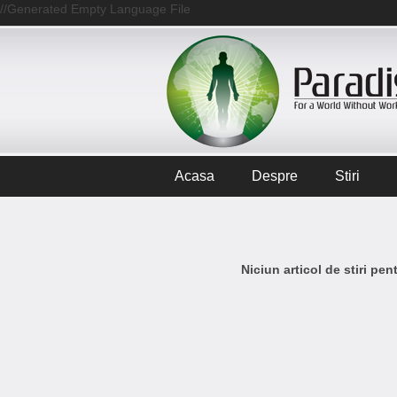
//Generated Empty Language File
Acasa
Despre
Stiri
Niciun articol de stiri pe