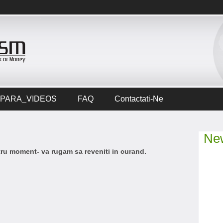
PARA_VIDEOS
FAQ
Contactati-Ne
New
ntru moment- va rugam sa reveniti in curand.