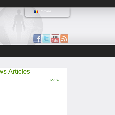
Română
s Articles
More...