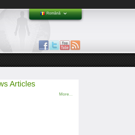
Română
s Articles
More...