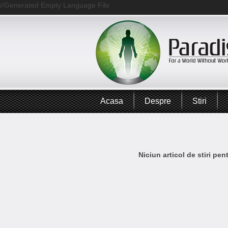
//Generated Empty Language File
Acasa
Despre
Stiri
Niciun articol de stiri pe