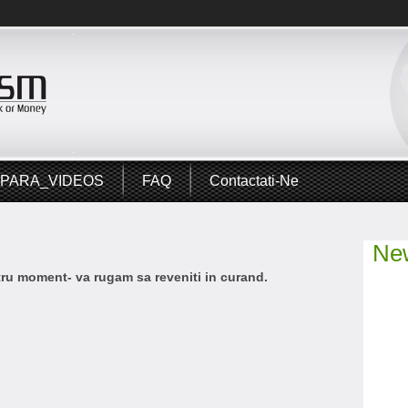
PARA_VIDEOS
FAQ
Contactati-Ne
New
ntru moment- va rugam sa reveniti in curand.