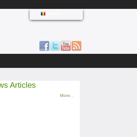
Română
s Articles
More...