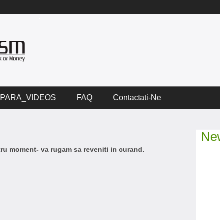
PARA_VIDEOS
FAQ
Contactati-Ne
New
ntru moment- va rugam sa reveniti in curand.