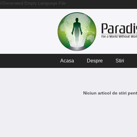
//Generated Empty Language File
Acasa
Despre
Stiri
Niciun articol de stiri pe