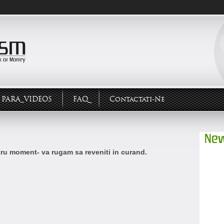
PARA_VIDEOS
FAQ
Contactati-Ne
New
ntru moment- va rugam sa reveniti in curand.