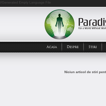
//Generated Empty Language File
Acasa
Despre
Stiri
Niciun articol de stiri pe